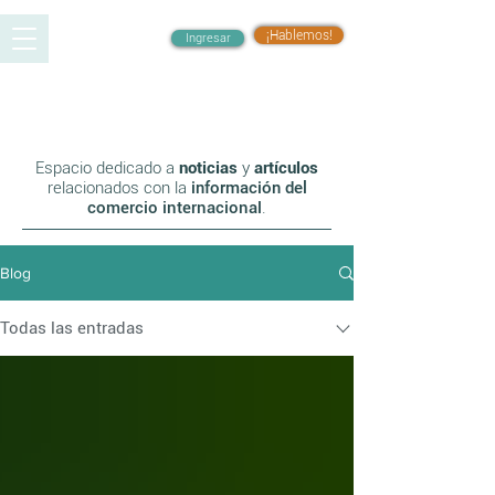
¡Hablemos!
Ingresar
Blog
Espacio dedicado a
noticias
y
artículos
relacionados con la
información del
co
mercio internacional
.
Blog
Todas las entradas