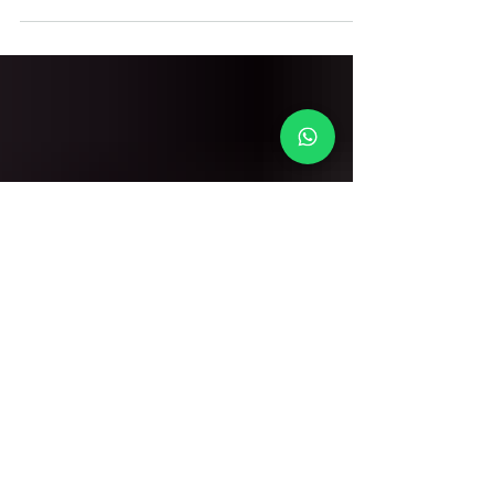
millones de toneladas de mantequilla al año,
India es el país que registra la mayor
producción...