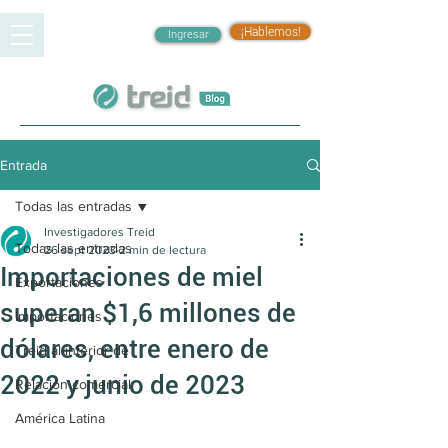
¡Hablemos!
Ingresar
Entrada
Todas las entradas
Investigadores Treid
Todas las entradas
26 sept 2023
2 min de lectura
Importaciones de miel
Exportaciones
superan $1,6 millones de
Importaciones
dólares, entre enero de
Treid al interior de
2022 y junio de 2023
Relación comercial
América Latina