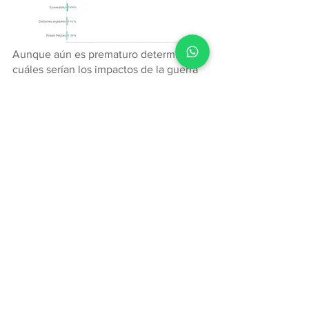
Aunque aún es prematuro determinar 
cuáles serían los impactos de la guerra 
entre Israel y Palestina para Colombia, 
algunos gremios en el país identifican 
que uno de los principales 
inconvenientes que se puede llegar a 
presentar, es la reducción en las 
exportaciones de petróleo y productos 
energéticos desde Israel.
Si desea conocer información más 
detallada sobre la relación comercial de 
Colombia con los demás países del 
mundo, ingrese a
www.treid.co
 y 
solicite una demostración sin costo del 
sistema.
Relación comercial