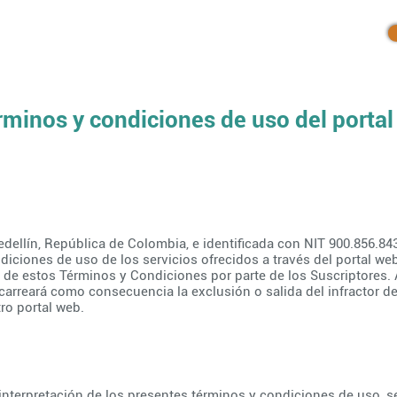
Inicio
Productos
Blog
rminos y condiciones de uso del portal
edellín, República de Colombia, e identificada con NIT 900.856.84
diciones de uso de los servicios ofrecidos a través del portal w
n de estos Términos y Condiciones por parte de los Suscriptores.
acarreará como consecuencia la exclusión o salida del infractor d
ro portal web.
a interpretación de los presentes términos y condiciones de uso, s