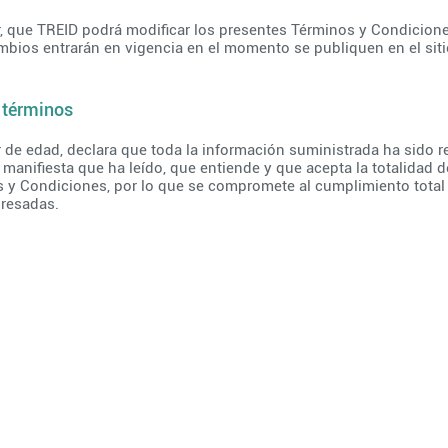
r, que TREID podrá modificar los presentes Términos y Condicione
bios entrarán en vigencia en el momento se publiquen en el sit
s términos
 de edad, declara que toda la información suministrada ha sido re
manifiesta que ha leído, que entiende y que acepta la totalidad d
s y Condiciones, por lo que se compromete al cumplimiento total 
presadas.
Enlaces de Interés