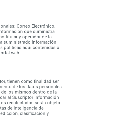
sonales: Correo Electrónico,
 información que suministra
o titular y operador de la
aya suministrado información
s políticas aquí contenidas o
ortal web.
or, tienen como finalidad ser
miento de los datos personales
n de los mismos dentro de la
car al Suscriptor información
atos recolectados serán objeto
tas de inteligencia de
dicción, clasificación y