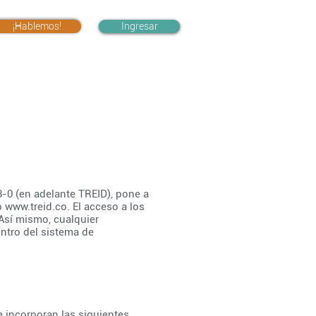
¡Hablemos!
Ingresar
3-0 (en adelante TREID), pone a
eb
www.treid.co
. El acceso a los
 Así mismo, cualquier
entro del sistema de
e incorporan las siguientes