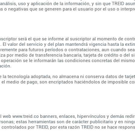
 análisis, uso y aplicación de la información, y sin que TREID a
s o negativas que se generen para el usuario por el uso o interpr
Suscriptor será el que se informe al suscriptor al momento de contr
 El valor del servicio y del plan mantendrá vigencia hasta la exti
bremente para futuros períodos o contrataciones, aun cuando se
iza por medio de transferencia bancaria, tarjeta de crédito o del
operación se le informarán las condiciones concretas del mismo 
ación.
e la tecnología adoptada, no almacena ni conserva datos de tarjeta
en el medio de pago, son encriptados haciéndolos de imposible c
al web
www.treid.co
banners, enlaces, hipervínculos y demás redir
ersonas; estas herramientas son de carácter publicitario y en n
o controlados por TREID, por esta razón TREID no se hace respons