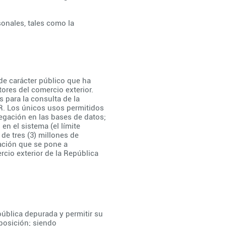
onales, tales como la
de carácter público que ha
ores del comercio exterior.
s para la consulta de la
R. Los únicos usos permitidos
avegación en las bases de datos;
en el sistema (el límite
e tres (3) millones de
mación que se pone a
cio exterior de la República
ública depurada y permitir su
sposición; siendo