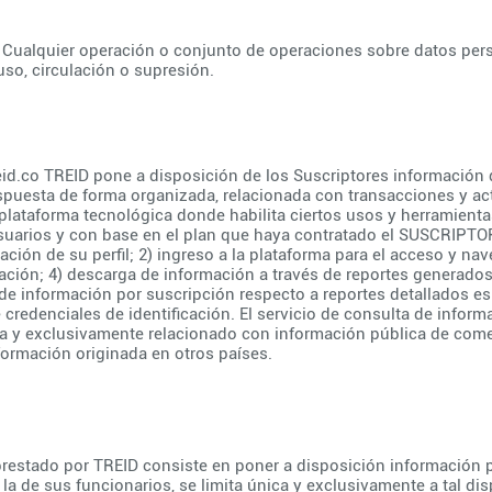
: Cualquier operación o conjunto de operaciones sobre datos pers
so, circulación o supresión.
id.co
TREID pone a disposición de los Suscriptores información 
spuesta de forma organizada, relacionada con transacciones y act
 plataforma tecnológica donde habilita ciertos usos y herramienta
usuarios y con base en el plan que haya contratado el SUSCRIPTO
eación de su perfil; 2) ingreso a la plataforma para el acceso y n
mación; 4) descarga de información a través de reportes generados 
 información por suscripción respecto a reportes detallados es d
e credenciales de identificación. El servicio de consulta de infor
a y exclusivamente relacionado con información pública de comer
formación originada en otros países.
prestado por TREID consiste en poner a disposición información p
la de sus funcionarios, se limita única y exclusivamente a tal di