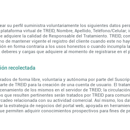
a
ear su perfil suministra voluntariamente los siguientes datos per
 plataforma virtual de TREID, Nombre, Apellido, Teléfono/Celular;
e adquiere la calidad de Responsable del Tratamiento. TREID, com
cho de mantener vigente el registro del cliente cuando este no h
ción en forma contraria a los usos honestos o cuando incumpla la
, deberes y cargas que adquiere al momento de registrarse en el p
ción recolectada
ados de forma libre, voluntaria y autónoma por parte del Suscript
arte de TREID para la creación de una cuenta de usuario. El trata
macenamiento de los mismos en el servidor de TREID; la circulació
s que resulten pertinentes serán tratados por TREID para comuni
ercadeo relacionada con su actividad comercial. Así mismo, los d
rar la estrategia de negocios del portal web, apoyada en herramien
ue permiten adquirir conocimientos prospectivos para fines de pre