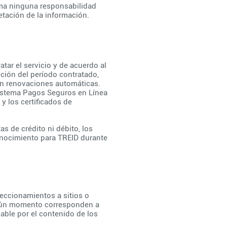
suma ninguna responsabilidad
etación de la información.
atar el servicio y de acuerdo al
nción del período contratado,
an renovaciones automáticas.
 sistema Pagos Seguros en Línea
y los certificados de
s de crédito ni débito, los
onocimiento para TREID durante
eccionamientos a sitios o
ingún momento corresponden a
able por el contenido de los