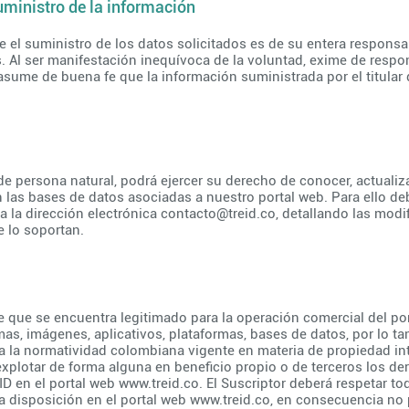
uministro de la información
e el suministro de los datos solicitados es de su entera responsab
. Al ser manifestación inequívoca de la voluntad, exime de respo
sume de buena fe que la información suministrada por el titular d
r de persona natural, podrá ejercer su derecho de conocer, actualiza
las bases de datos asociadas a nuestro portal web. Para ello debe
a la dirección electrónica
contacto@treid.co
, detallando las modif
 lo soportan.
 que se encuentra legitimado para la operación comercial del po
mas, imágenes, aplicativos, plataformas, bases de datos, por lo ta
 a la normatividad colombiana vigente en materia de propiedad int
 explotar de forma alguna en beneficio propio o de terceros los d
ID en el portal web
www.treid.co
. El Suscriptor deberá respetar t
a disposición en el portal web
www.treid.co
, en consecuencia no p