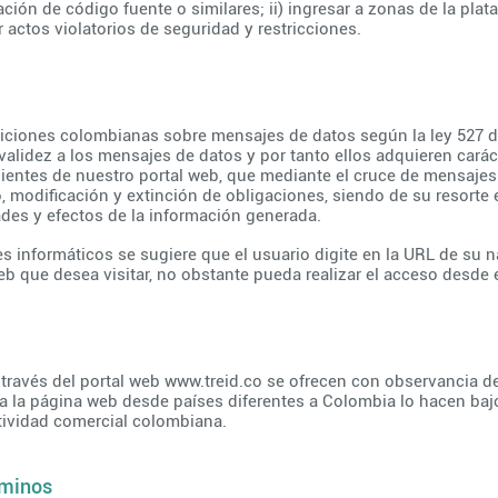
ción de código fuente o similares; ii) ingresar a zonas de la plat
ar actos violatorios de seguridad y restricciones.
iciones colombianas sobre mensajes de datos según la ley 527 d
validez a los mensajes de datos y por tanto ellos adquieren carác
ientes de nuestro portal web, que mediante el cruce de mensajes 
, modificación y extinción de obligaciones, siendo de su resorte 
des y efectos de la información generada.
es informáticos se sugiere que el usuario digite en la URL de su n
b que desea visitar, no obstante pueda realizar el acceso desde e
 través del portal web
www.treid.co
se ofrecen con observancia de
la página web desde países diferentes a Colombia lo hacen bajo 
tividad comercial colombiana.
rminos