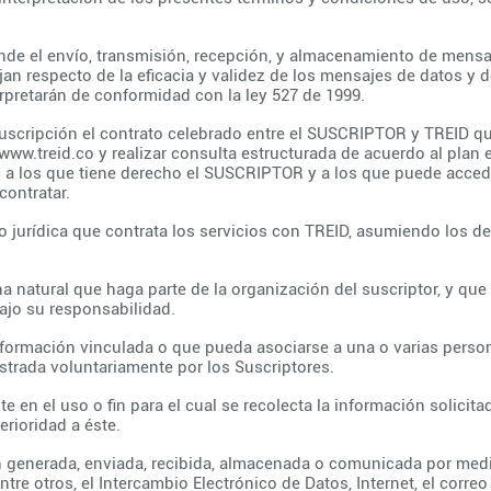
de el envío, transmisión, recepción, y almacenamiento de mensaj
jan respecto de la eficacia y validez de los mensajes de datos y
erpretarán de conformidad con la ley 527 de 1999.
uscripción el contrato celebrado entre el SUSCRIPTOR y TREID qu
www.treid.co
y realizar consulta estructurada de acuerdo al plan 
os a los que tiene derecho el SUSCRIPTOR y a los que puede acced
contratar.
 o jurídica que contrata los servicios con TREID, asumiendo los d
a natural que haga parte de la organización del suscriptor, y que 
ajo su responsabilidad.
nformación vinculada o que pueda asociarse a una o varias perso
strada voluntariamente por los Suscriptores.
e en el uso o fin para el cual se recolecta la información solicita
erioridad a éste.
 generada, enviada, recibida, almacenada o comunicada por medi
tre otros, el Intercambio Electrónico de Datos, Internet, el correo 