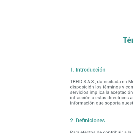
Té
1. Introducción
TREID S.A.S., domiciliada en M
disposición los términos y con
servicios implica la aceptació
infracción a estas directrices 
información que soporta nuest
2. Definiciones
Para efectos de contribuir a l