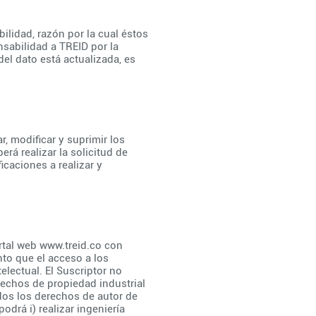
ilidad, razón por la cual éstos
nsabilidad a TREID por la
el dato está actualizada, es
r, modificar y suprimir los
rá realizar la solicitud de
icaciones a realizar y
rtal web
www.treid.co
con
nto que el acceso a los
electual. El Suscriptor no
erechos de propiedad industrial
odos los derechos de autor de
odrá i) realizar ingeniería