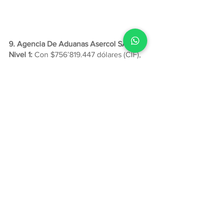
9. Agencia De Aduanas Asercol SA 
Nivel 1:
 Con $756’819.447 dólares (CIF), 
los 5 principales países origen fueron:
9.1 México:
 Con $131’475.654 dólares 
(CIF).
9.2 Brasil:
 Con $87’083.669 dólares 
(CIF).
9.3 China: 
Con $84’211.157 dólares (CIF).
9.4 Argentina: 
Con $79’624.922 dólares 
(CIF).
9.5 Estados Unidos: 
Con $78’547.391 