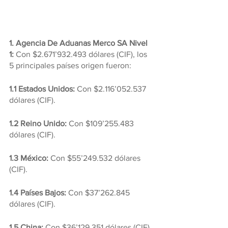
1. Agencia De Aduanas Merco SA Nivel 
1: 
Con $2.671’932.493 dólares (CIF), los 
5 principales países origen fueron: 
1.1 Estados Unidos:
 Con $2.116’052.537 
dólares (CIF).
1.2 Reino Unido:
 Con $109’255.483 
dólares (CIF).
1.3 México:
 Con $55’249.532 dólares 
(CIF).
1.4 Países Bajos: 
Con $37’262.845 
dólares (CIF).
1.5 China:
 Con $36’129.351 dólares (CIF).