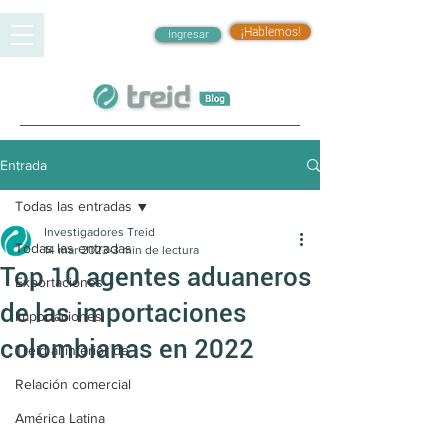
¡Hablemos!
Ingresar
Entrada
Todas las entradas
Investigadores Treid
Todas las entradas
14 mar 2023
3 min de lectura
Top 10 agentes aduaneros
Exportaciones
de las importaciones
Importaciones
colombianas en 2022
Treid al interior de
Relación comercial
América Latina