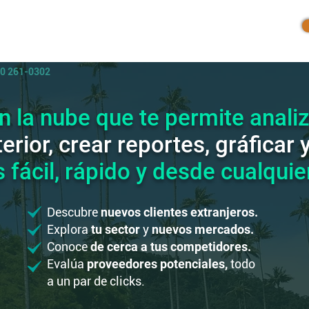
Inicio
Productos
Blog
20 261-0302
n la nube que te permite anali
erior,
crear reportes, gráficar 
s
fácil, rápido y desde cualquier
Descubre
nuevos clientes extranjeros.
Explora
tu sector
y
nuevos
mercados.
Conoce
de
cerca
a tus
competidores.
Evalúa
proveedores potenciales,
todo
a un par de clicks.