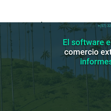
Contacto // WhatsApp:
+(57) 3
El software e
comercio ext
informe