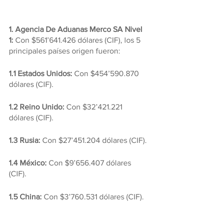
1. Agencia De Aduanas Merco SA Nivel 
1: 
Con $561’641.426 dólares (CIF), los 5 
principales países origen fueron:
1.1 Estados Unidos:
 Con $454’590.870 
dólares (CIF).
1.2 Reino Unido:
 Con $32’421.221 
dólares (CIF).
1.3 Rusia:
 Con $27’451.204 dólares (CIF).
1.4 México:
 Con $9’656.407 dólares 
(CIF).
1.5 China: 
Con $3’760.531 dólares (CIF).