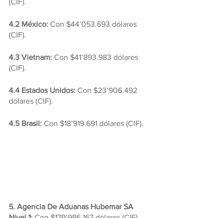
(CIF).
4.2 México:
 Con $44’053.693 dólares 
(CIF).
4.3 Vietnam: 
Con $41’893.983 dólares 
(CIF).
4.4 Estados Unidos:
 Con $23’906.492 
dólares (CIF).
4.5 Brasil: 
Con $18’919.691 dólares (CIF).
5. Agencia De Aduanas Hubemar SA 
Nivel 1:
 Con $179’986.167 dólares (CIF), 