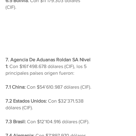
6.5 Bolivia:
 Con $11’179.303 dólares 
(CIF).
7. Agencia De Aduanas Roldan SA Nivel 
1:
 Con $161’498.678 dólares (CIF), los 5 
principales países origen fueron:
7.1 China:
 Con $54’610.987 dólares (CIF).
7.2 Estados Unidos: 
Con $32’371.538 
dólares (CIF).
7.3 Brasil:
 Con $12’104.916 dólares (CIF).
7.4 Alemania: 
Con $7’897.970 dólares 