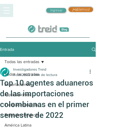
¡Hablemos!
Ingresar
Entrada
Todas las entradas
Investigadores Treid
Todas las entradas
7 oct 2022
3 min de lectura
Top 10 agentes aduaneros
Exportaciones
de las importaciones
Importaciones
colombianas en el primer
Treid al interior de
semestre de 2022
Relación comercial
América Latina