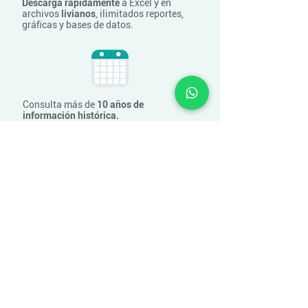
Descarga rápidamente
a Excel y en
archivos
livianos
, ilimitados reportes,
gráficas y bases de datos.
Consulta más de
10 años de
información histórica.
Información
definitiva y parcial
integrada en una
misma base de datos
para facilidad en las consultas.
Realiza rápidamente búsquedas