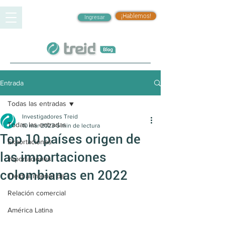
¡Hablemos!
Ingresar
Entrada
Todas las entradas
Investigadores Treid
Todas las entradas
10 mar 2023
5 min de lectura
Top 10 países origen de
Exportaciones
las importaciones
Importaciones
colombianas en 2022
Treid al interior de
Relación comercial
América Latina