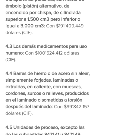
émbolo (pistón) alternativo, de 
encendido por chispa, de cilindrada 
superior a 1.500 cm3 pero inferior o 
igual a 3.000 cm3: 
Con $191’409.449 
dólares (CIF).
4.3 Los demás medicamentos para uso 
humano: 
Con $100’524.412 dólares 
(CIF).
4.4 Barras de hierro o de acero sin alear, 
simplemente forjadas, laminadas o 
extruidas, en caliente, con muescas, 
cordones, surcos o relieves, producidos 
en el laminado o sometidas a torsión 
después del laminado:
 Con $99’842.157 
dólares (CIF).
4.5 Unidades de proceso, excepto las 
de las subpartidas 8471.41 u 8471.49, 