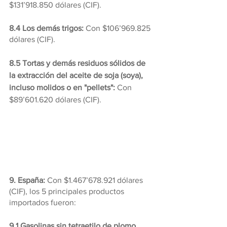
$131’918.850 dólares (CIF).
8.4 Los demás trigos:
 Con $106’969.825 
dólares (CIF).
8.5 Tortas y demás residuos sólidos de 
la extracción del aceite de soja (soya), 
incluso molidos o en "pellets": 
Con 
$89’601.620 dólares (CIF).
9. España: 
Con $1.467’678.921 dólares 
(CIF), los 5 principales productos 
importados fueron:
9.1 Gasolinas sin tetraetilo de plomo, 