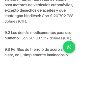
para motores de vehículos automóviles, 
excepto desechos de aceites y que 
contengan biodiésel: 
Con $120’702.768 
dólares (CIF).
9.2 Los demás medicamentos para uso 
humano:
 Con $61’897.912 dólares (CIF).
9.3 Perfiles de hierro o de acero sin 
alear, en I, simplemente laminados o 
extruidos en caliente, de altura superior 
o igual a 80 mm:
 Con $31’450.743 
dólares (CIF).
9.4 Las demás preparaciones de 
belleza, de maquillaje y para el cuidado 
de la piel, excepto los medicamentos, 
incluidas las preparaciones antisolares y 
bronceadoras: 
Con $27’604.869 dólares 
(CIF).