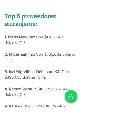
Top 5 proveedores 
extranjeros:
1. Fresh Mark Inc:
 Con $1’189.940 
dólares (CIF).
2. Pricesmart Inc:
 Con $765.032 dólares 
(CIF).
3. Ind Frigoríficas Del Louro SA:
 Con 
$396.653 dólares (CIF).
4. Ramon Ventula SA:
 Con $258.447 
dólares (CIF).
5. PJ Food Service Quality Control 
Centers:
 Con $202.182