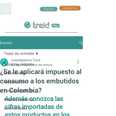
¡Hablemos!
Ingresar
Entrada
Todas las entradas
Investigadores Treid
Todas las entradas
23 ago 2022
3 min de lectura
¿Se le aplicará impuesto al
Exportaciones
consumo a los embutidos
Importaciones
en Colombia?
Treid al interior de
Además conozca las 
Relación comercial
cifras importadas de 
América Latina
estos productos en los 