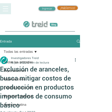
¡Hablemos!
Ingresar
Entrada
Todas las entradas
Investigadores Treid
Todas las entradas
16 jun 2022
2 min de lectura
Exclusión de aranceles,
Exportaciones
busca mitigar costos de
Importaciones
producción en productos
Treid al interior de
importados de consumo
Relación comercial
básico
América Latina