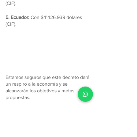
(CIF).
5. Ecuador:
 Con $4’426.939 dólares 
(CIF).
Estamos seguros que este decreto dará 
un respiro a la economía y se 
alcanzarán los objetivos y metas 
propuestas.
Si desean conocer información más 
detallada sobre las importaciones de 
productos alimenticios o sobre 
cualquier otro aspecto del comercio 