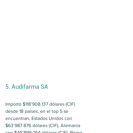
5. Audifarma SA
Importó $118’908.137 dólares (CIF) 
desde 18 países, en el top 5 se 
encuentran, Estados Unidos con 
$63’987.876 dólares (CIF), Alemania 
con $45’899.254 dólares (CIF), Reino 