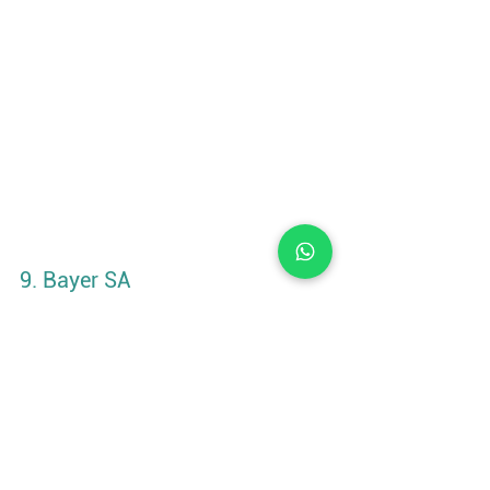
9. Bayer SA
Importó $78’528.262 dólares (CIF) 
desde 16 países, en el top 5 se 
encuentran, Alemania con $37’230.116 
dólares, Estados Unidos con 
$15’976.736 dólares (CIF), Brasil con 
$7’443.853 dólares (CIF), México con 