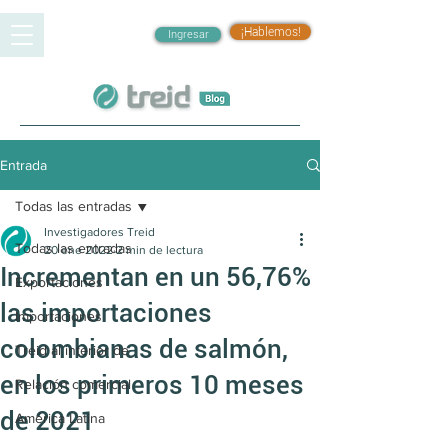
¡Hablemos!
Ingresar
Entrada
Todas las entradas
Investigadores Treid
Todas las entradas
20 ene 2022
2 min de lectura
Incrementan en un 56,76%
Exportaciones
las importaciones
Importaciones
colombianas de salmón,
Treid al interior de
en los primeros 10 meses
Relación comercial
de 2021
América Latina