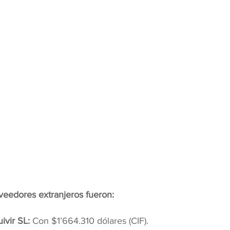
oveedores extranjeros fueron:
ivir SL: 
Con $1’664.310 dólares (CIF).