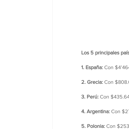
Los 5 principales paí
1. España: 
Con $4’464
2. Grecia: 
Con $808.0
3. Perú: 
Con $435.645
4. Argentina: 
Con $27
5. Polonia: 
Con $253.