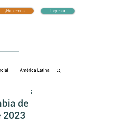
¡Hablemos!
Ingresar
cial
América Latina
mbia de
e 2023