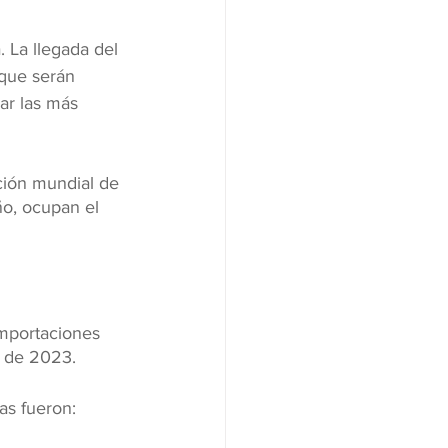
 La llegada del 
 que serán 
ar las más 
ción mundial de 
ño, ocupan el 
importaciones 
o de 2023.
as fueron: