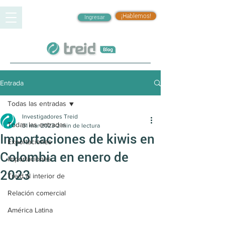
¡Hablemos!
Ingresar
Entrada
Todas las entradas
Investigadores Treid
Todas las entradas
31 mar 2023
2 min de lectura
Importaciones de kiwis en
Exportaciones
Colombia en enero de
Importaciones
2023
Treid al interior de
Relación comercial
América Latina