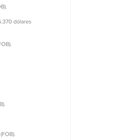
B).
.370 dólares 
FOB).
B).
 (FOB).