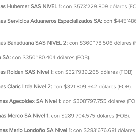
nas Hubemar SAS NIVEL 1:
 con $573’229.809 dólares (FO
as Servicios Aduaneros Especializados SA:
 con $445’486
nas Banaduana SAS NIVEL 2:
 con $360’178.506 dólares (
a SA:
 con $350’180.404 dólares (FOB).
as Roldan SAS Nivel 1:
 con $321’939.265 dólares (FOB).
s Claric Ltda Nivel 2:
 con $321’809.942 dólares (FOB).
nas Agecoldex SA Nivel 1:
 con $308’797.755 dólares (FO
as Merco SA Nivel 1:
 con $289’704.575 dólares (FOB).
nas Mario Londoño SA Nivel 1:
 con $283’676.681 dólares