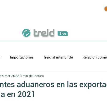
Inicio
Productos
Blog
s
Importaciones
Treid al interior de
Relación comer
d
4 mar 2022
3 min de lectura
ntes aduaneros en las export
a en 2021