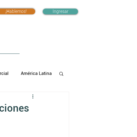
¡Hablemos!
Ingresar
cial
América Latina
aciones