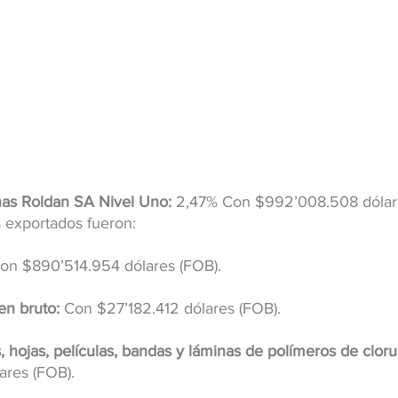
as Roldan SA Nivel Uno:
 2,47% Con $992’008.508 dólare
s exportados fueron:
on $890’514.954 dólares (FOB).
en bruto: 
Con $27’182.412 dólares (FOB).
 hojas, películas, bandas y láminas de polímeros de clorur
ares (FOB).