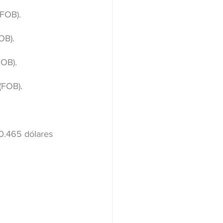
(FOB).
OB).
FOB).
(FOB).
0.465 dólares 