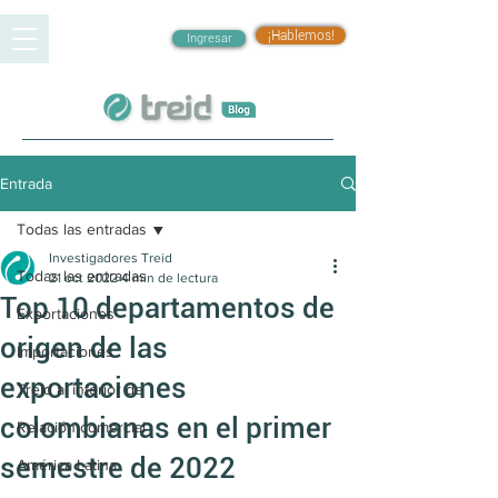
¡Hablemos!
Ingresar
Entrada
Todas las entradas
Investigadores Treid
Todas las entradas
21 oct 2022
4 min de lectura
Top 10 departamentos de
Exportaciones
origen de las
Importaciones
exportaciones
Treid al interior de
colombianas en el primer
Relación comercial
semestre de 2022
América Latina