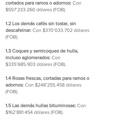
cortados para ramos o adornos:
 Con 
$557’233.260 dólares (FOB).
1.2 Los demás cafés sin tostar, sin 
descafeinar: 
Con $370’033.702 dólares 
(FOB).
1.3 Coques y semicoques de hulla, 
incluso aglomerados: 
Con 
$335’685.903 dólares (FOB).
1.4 Rosas frescas, cortadas para ramos o 
adornos: 
Con $248’255.458 dólares 
(FOB).
1.5 Las demás hullas bituminosas: 
Con 
$162’881.454 dólares (FOB).