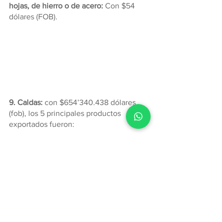
hojas, de hierro o de acero: 
Con $54 
dólares (FOB).
9. Caldas:
 con $654’340.438 dólares 
(fob), los 5 principales productos 
exportados fueron:
9.1 Los demás cafés sin tostar, sin 
descafeinar:
 Con $402’813.115 dólares 
(FOB).
9.2 Café soluble liofilizado, con 
granulometría de 2.0 - 3.00 mm: 
Con 
$71’693.671 dólares (FOB).