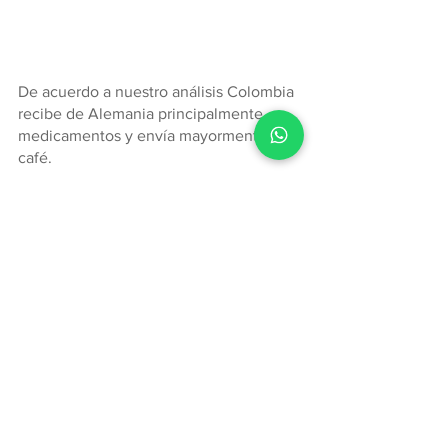
De acuerdo a nuestro análisis Colombia 
recibe de Alemania principalmente 
medicamentos y envía mayormente 
café.
Si desea conocer información más 
detallada sobre la relación comercial de 
Colombia con los demás países del 
mundo, ingrese a
www.treid.co
 y 
solicite una demostración sin costo del 
sistema.
Relación comercial