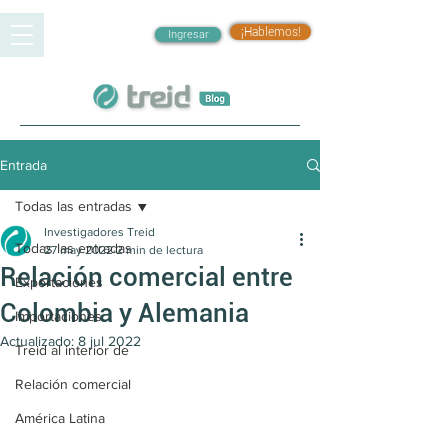
¡Hablemos!
Ingresar
Entrada
Todas las entradas
Investigadores Treid
Todas las entradas
27 may 2022
2 min de lectura
Relación comercial entre
Exportaciones
Colombia y Alemania
Importaciones
Actualizado:
8 jul 2022
Treid al interior de
Relación comercial
América Latina