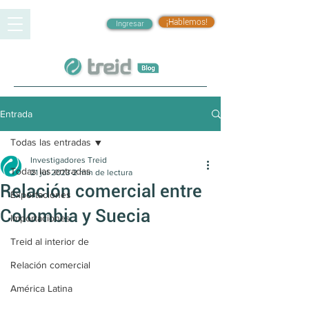
¡Hablemos!
Ingresar
Entrada
Todas las entradas
Investigadores Treid
Todas las entradas
21 jul 2023
2 min de lectura
Relación comercial entre
Exportaciones
Colombia y Suecia
Importaciones
Treid al interior de
Relación comercial
América Latina