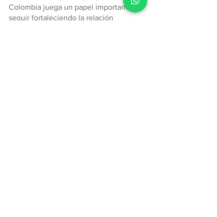
Colombia juega un papel importante 
seguir fortaleciendo la relación 
comercial para comenzar a implementar 
proyectos que ayuden a minimizar el 
impacto ambiental que genera el país.
Si desea conocer información más 
detallada sobre la relación comercial de 
Colombia con los demás países del 
mundo, ingrese a
www.treid.co
 y 
solicite una demostración sin costo del 
sistema.
Relación comercial