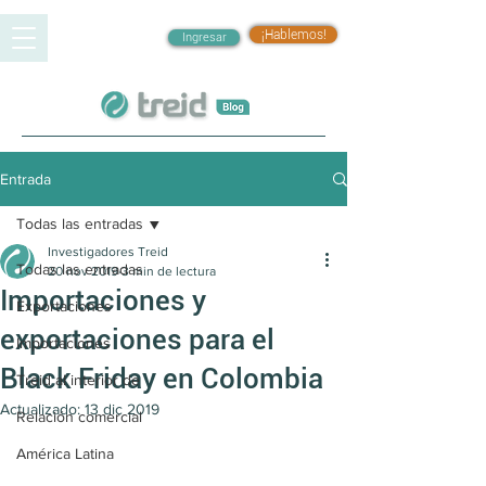
¡Hablemos!
Ingresar
Entrada
Todas las entradas
Investigadores Treid
Todas las entradas
20 nov 2019
3 min de lectura
Importaciones y
Exportaciones
exportaciones para el
Importaciones
Black Friday en Colombia
Treid al interior de
Actualizado:
13 dic 2019
Relación comercial
América Latina