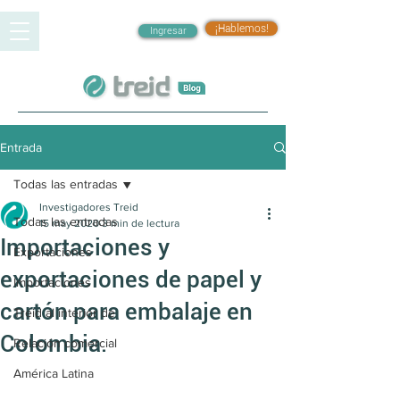
¡Hablemos!
Ingresar
Entrada
Todas las entradas
Investigadores Treid
Todas las entradas
15 may 2020
3 min de lectura
Importaciones y
Exportaciones
exportaciones de papel y
Importaciones
cartón para embalaje en
Treid al interior de
Colombia.
Relación comercial
América Latina