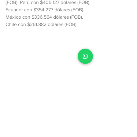
(FOB), Perú con $405.127 dólares (FOB), 
Ecuador con $354.277 dólares (FOB), 
México con $336.564 dólares (FOB), 
Chile con $251.882 dólares (FOB).
Podemos ver que las importaciones de 
papel y cartón para embalaje del primer 
trimestre de 2019 frente al mismo 
periodo de 2020, tuvieron un 
incremento significativo, y por su parte 
las exportaciones, presentaron un 
decrecimiento en el mismo periodo de 