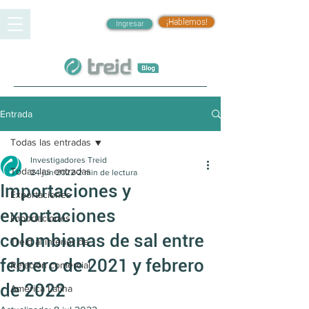
¡Hablemos!
Ingresar
Entrada
Todas las entradas
Investigadores Treid
Todas las entradas
24 jun 2022
2 min de lectura
Importaciones y
Exportaciones
exportaciones
Importaciones
colombianas de sal entre
Treid al interior de
febrero de 2021 y febrero
Relación comercial
de 2022
América Latina