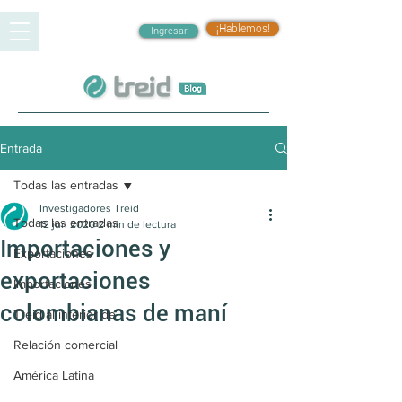
¡Hablemos!
Ingresar
Entrada
Todas las entradas
Investigadores Treid
Todas las entradas
12 jun 2020
2 min de lectura
Importaciones y
Exportaciones
exportaciones
Importaciones
colombianas de maní
Treid al interior de
Relación comercial
América Latina