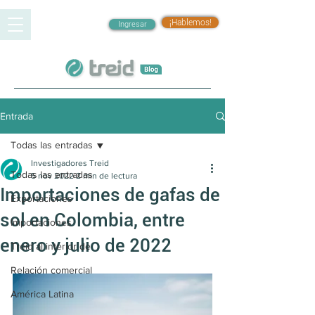
¡Hablemos!
Ingresar
Entrada
Todas las entradas
Investigadores Treid
Todas las entradas
5 nov 2022
2 min de lectura
Importaciones de gafas de
Exportaciones
sol en Colombia, entre
Importaciones
enero y julio de 2022
Treid al interior de
Relación comercial
América Latina