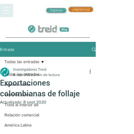
¡Hablemos!
Ingresar
Entrada
Todas las entradas
Investigadores Treid
Todas las entradas
8 sept 2020
3 min de lectura
Exportaciones
Exportaciones
colombianas de follaje
Importaciones
Actualizado:
8 sept 2020
Treid al interior de
Relación comercial
América Latina