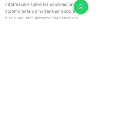
información sobre las exportaciones 
colombianas de hortensias o sobre 
cualquier otro aspecto del comercio 
exterior colombiano, ingresando a 
www.treid.co
 y solicitando una 
demostración sin costo del sistema.
flores
hortensias
Exportaciones
Ver todo
Entradas recientes