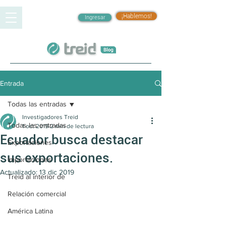
¡Hablemos!
Ingresar
Entrada
Todas las entradas
Investigadores Treid
Todas las entradas
1 oct 2019
2 min de lectura
Ecuador busca destacar
Exportaciones
sus exportaciones.
Importaciones
Actualizado:
13 dic 2019
Treid al interior de
Relación comercial
América Latina