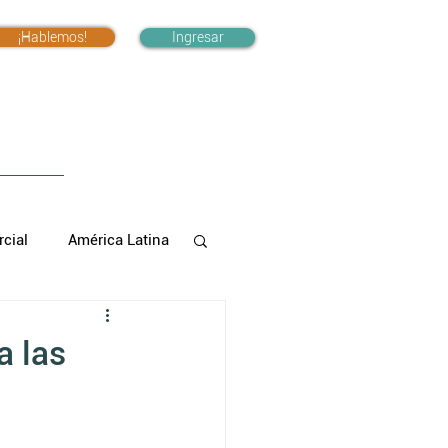
¡Hablemos!
Ingresar
cial
América Latina
a las