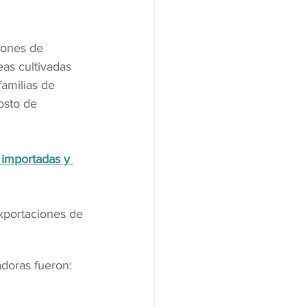
lones de 
eas cultivadas 
amilias de 
osto de 
 importadas y 
xportaciones de 
adoras fueron: