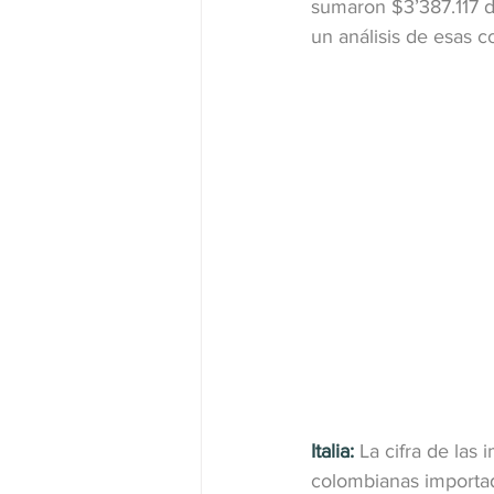
sumaron $3’387.117 d
un análisis de esas c
Italia:
 La cifra de las
colombianas importado