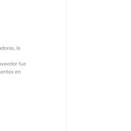
doras, la 
oveedor fue 
mentos en 