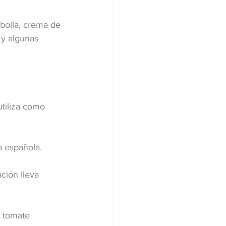
bolla, crema de 
 y algunas 
utiliza como 
a española.
ción lleva 
 tomate 