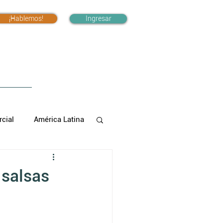
¡Hablemos!
Ingresar
cial
América Latina
 salsas