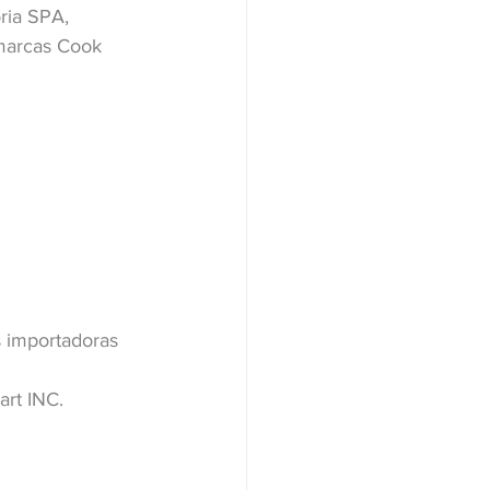
ria SPA, 
 marcas Cook 
s importadoras 
art INC.