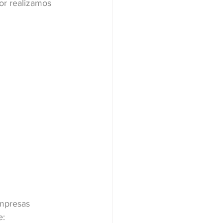
or realizamos 
empresas 
e: