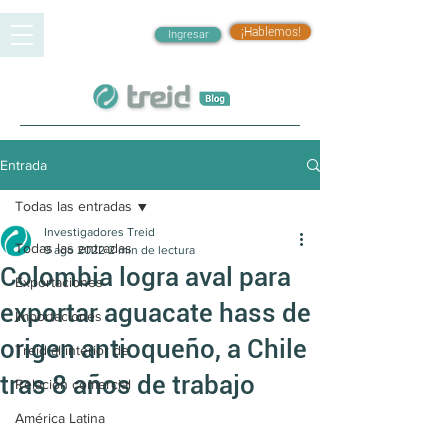
¡Hablemos!
Ingresar
Entrada
Todas las entradas
Investigadores Treid
Todas las entradas
9 ago 2022
2 min de lectura
Colombia logra aval para
Exportaciones
exportar aguacate hass de
Importaciones
origen antioqueño, a Chile
Treid al interior de
tras 8 años de trabajo
Relación comercial
América Latina