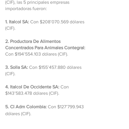
(CIF), las 5 principales empresas 
importadoras fueron:
1. Italcol SA:
 Con $208’070.569 dólares 
(CIF).
2. Productora De Alimentos 
Concentrados Para Animales Contegral:
Con $194’554.103 dólares (CIF).
3. Solla SA:
 Con $155’457.880 dólares 
(CIF).
4. Italcol De Occidente SA:
 Con 
$143’583.478 dólares (CIF).
5. CI Adm Colombia:
 Con $127’799.943 
dólares (CIF).