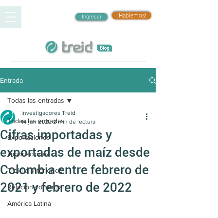
¡Hablemos!
Ingresar
Entrada
Todas las entradas
Investigadores Treid
Todas las entradas
14 jun 2022
2 min de lectura
Cifras importadas y
Exportaciones
exportadas de maíz desde
Importaciones
Colombia entre febrero de
Treid al interior de
2021 y febrero de 2022
Relación comercial
América Latina