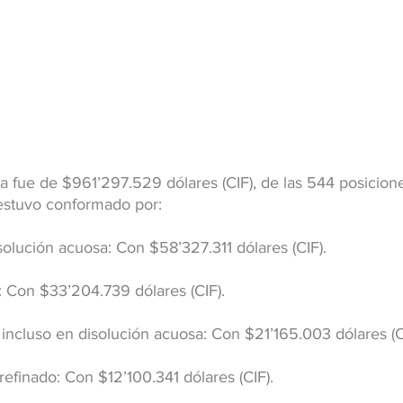
fra fue de $961’297.529 dólares (CIF), de las 544 posicione
 estuvo conformado por:
isolución acuosa: Con $58’327.311 dólares (CIF).
: Con $33’204.739 dólares (CIF).
 incluso en disolución acuosa: Con $21’165.003 dólares (C
efinado: Con $12’100.341 dólares (CIF).