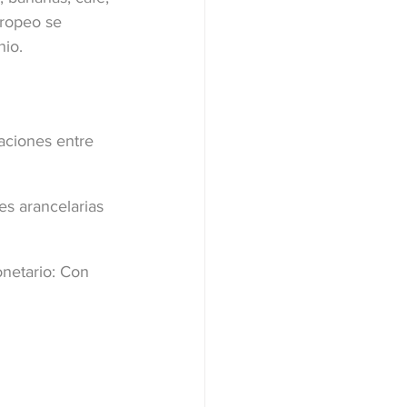
uropeo se 
io. 
aciones entre 
es arancelarias 
onetario: Con 