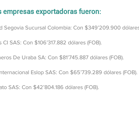
es empresas exportadoras fueron:
ld Segovia Sucursal Colombia: Con $349’209.900 dólares
cs CI SAS: Con $106’317.882 dólares (FOB).
neros De Uraba SA: Con $81’745.887 dólares (FOB).
Internacional Eslop SAS: Con $65’739.289 dólares (FOB).
ato SAS: Con $42’804.186 dólares (FOB).