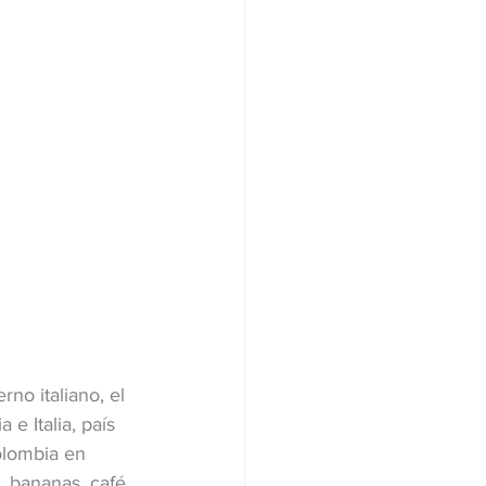
no italiano, el 
e Italia, país 
olombia en 
 bananas, café, 