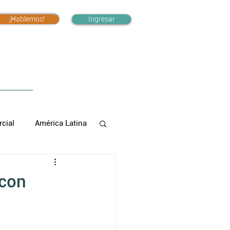
¡Hablemos!
Ingresar
cial
América Latina
 con