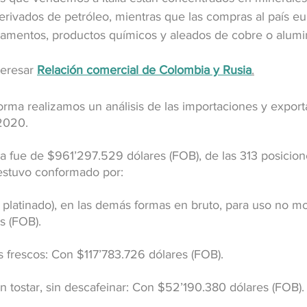
erivados de petróleo, mientras que las compras al país e
mentos, productos químicos y aleados de cobre o alumin
eresar 
Relación comercial de Colombia y Rusia
.
orma realizamos un análisis de las importaciones y export
 2020.
fra fue de $961’297.529 dólares (FOB), de las 313 posicion
 estuvo conformado por:
ro platinado), en las demás formas en bruto, para uso no m
s (FOB).
s frescos: Con $117’783.726 dólares (FOB).
n tostar, sin descafeinar: Con $52’190.380 dólares (FOB).