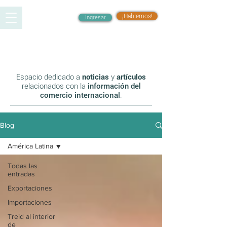
¡Hablemos!
Ingresar
Blog
Espacio dedicado a
noticias
y
artículos
relacionados con la
información del
co
mercio internacional
.
Blog
América Latina
Todas las
entradas
Exportaciones
Importaciones
Treid al interior
de