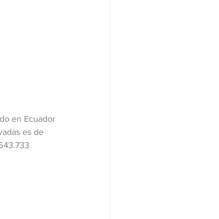
ido en Ecuador 
vadas es de 
’643.733 