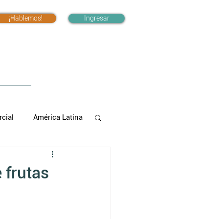
¡Hablemos!
Ingresar
cial
América Latina
 frutas