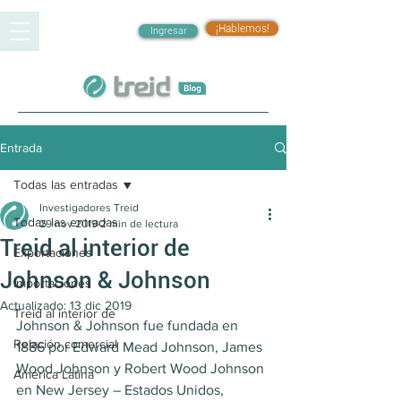
¡Hablemos!
Ingresar
Entrada
Todas las entradas
Investigadores Treid
Todas las entradas
29 nov 2019
2 min de lectura
Treid al interior de
Exportaciones
Johnson & Johnson
Importaciones
Actualizado:
13 dic 2019
Treid al interior de
Johnson & Johnson fue fundada en 
Relación comercial
1886 por Edward Mead Johnson, James 
Wood Johnson y Robert Wood Johnson 
América Latina
en New Jersey – Estados Unidos, 