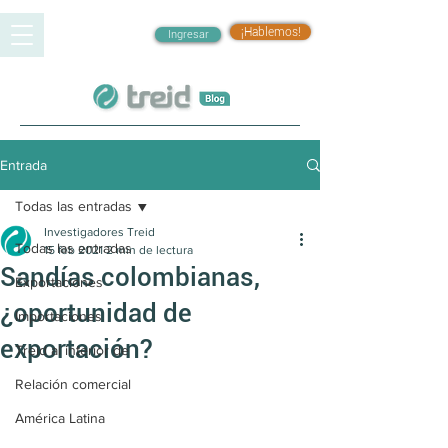
¡Hablemos!
Ingresar
Entrada
Todas las entradas
Investigadores Treid
Todas las entradas
15 feb 2021
2 min de lectura
Sandías colombianas,
Exportaciones
¿oportunidad de
Importaciones
exportación?
Treid al interior de
Relación comercial
América Latina