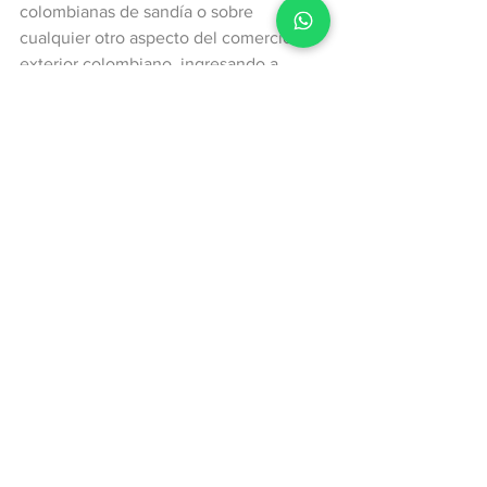
colombianas de sandía o sobre 
cualquier otro aspecto del comercio 
exterior colombiano, ingresando a 
www.treid.co
 y solicitando una 
demostración sin costo del sistema.
Exportacionescolombianas
frutascolombianas
sandias
Exportaciones
Ver todo
Entradas recientes