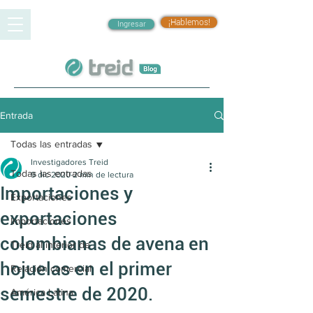
¡Hablemos!
Ingresar
Entrada
Todas las entradas
Investigadores Treid
Todas las entradas
9 dic 2020
2 min de lectura
Importaciones y
Exportaciones
exportaciones
Importaciones
colombianas de avena en
Treid al interior de
hojuelas en el primer
Relación comercial
semestre de 2020.
América Latina