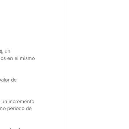
), un 
dos en el mismo 
alor de 
, un incremento 
smo periodo de 