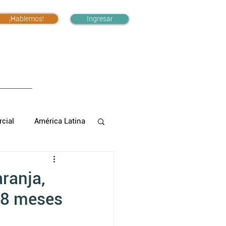
¡Hablemos!
Ingresar
cial
América Latina
ranja,
 8 meses