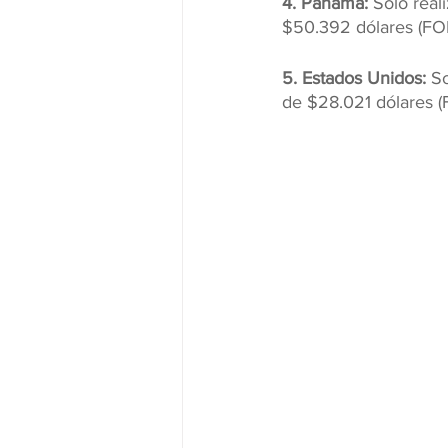
4. Panamá:
 Solo rea
$50.392 dólares (FO
5. Estados Unidos: 
So
de $28.021 dólares (