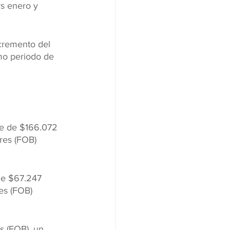
s enero y 
ncremento del 
mo periodo de 
ue de $166.072 
res (FOB) 
de $67.247 
es (FOB) 
s (FOB), un 