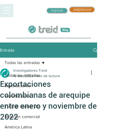
¡Hablemos!
Ingresar
Entrada
Todas las entradas
Investigadores Treid
Todas las entradas
19 ene 2023
1 min de lectura
Exportaciones
Exportaciones
colombianas de arequipe
Importaciones
entre enero y noviembre de
Treid al interior de
2022
Relación comercial
América Latina