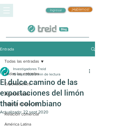
¡Hablemos!
Ingresar
Entrada
Todas las entradas
Investigadores Treid
Todas las entradas
19 sept 2020
3 min de lectura
El dulce camino de las
Exportaciones
exportaciones del limón
Importaciones
thaití colombiano
Treid al interior de
Actualizado:
22 sept 2020
Relación comercial
América Latina