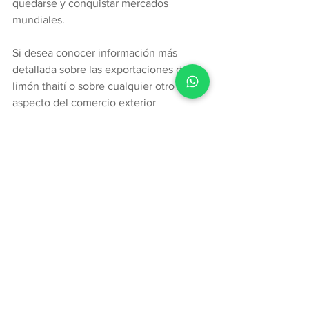
quedarse y conquistar mercados 
mundiales. 
Si desea conocer información más 
detallada sobre las exportaciones de 
limón 
thaití
o sobre cualquier otro 
aspecto del comercio exterior 
colombiano, ingrese a 
www.treid.co
 y 
realice una prueba gratis del sistema.
Exportacionescolombianas
limon
Exportaciones