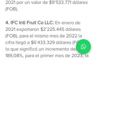
2021 por un valor de $9’533.771 dólares 
(FOB).
4. IFC Intl Fruit Co LLC: 
En enero de 
2021 exportaron $2’225.445 dólares 
(FOB), para el mismo mes de 2022 la 
cifra llegó a $6’433.329 dólares (FOB), 
lo que significó un incremento del 
189,08%, para el primer mes de 2023, la 
cifra alcanzó los $300.021 dólares 
(FOB), lo que representa una reducción 
del 95,34%.
5. Fyffes Intl: 
En enero de 2021 
exportaron $864.283 dólares (FOB), 
para el mismo mes de 2022 la cifra 
llegó a $6’872.236 dólares (FOB), lo que 
significó un incremento del 695,14%, 
para el primer mes de 2023, la cifra 
alcanzó los $365.298 dólares (FOB), lo 