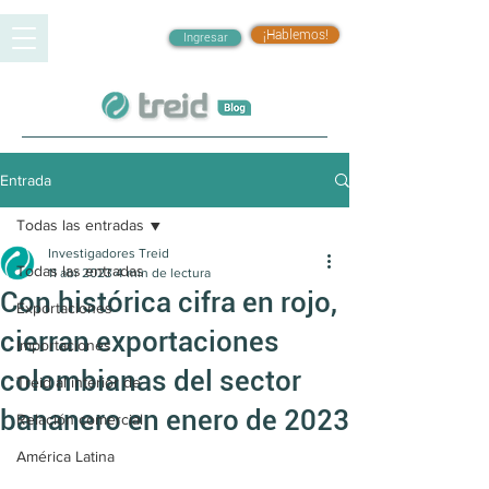
¡Hablemos!
Ingresar
Entrada
Todas las entradas
Investigadores Treid
Todas las entradas
11 abr 2023
4 min de lectura
Con histórica cifra en rojo,
Exportaciones
cierran exportaciones
Importaciones
colombianas del sector
Treid al interior de
bananero en enero de 2023
Relación comercial
América Latina