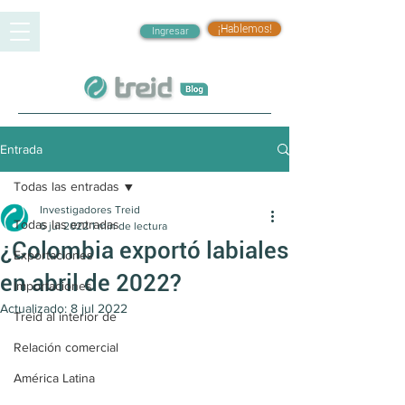
¡Hablemos!
Ingresar
Entrada
Todas las entradas
Investigadores Treid
Todas las entradas
6 jul 2022
1 min de lectura
¿Colombia exportó labiales
Exportaciones
en abril de 2022?
Importaciones
Actualizado:
8 jul 2022
Treid al interior de
Relación comercial
América Latina