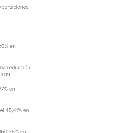
xportaciones 
,26% en 
una reducción 
2019.
,77% en 
el 45,41% en 
 160,36% en 