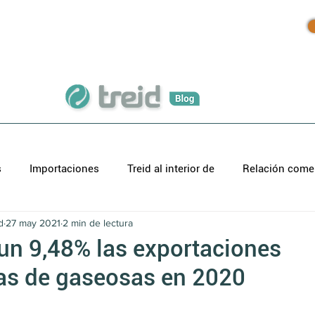
Inicio
Productos
Blog
s
Importaciones
Treid al interior de
Relación comer
d
27 may 2021
2 min de lectura
n 9,48% las exportaciones
as de gaseosas en 2020