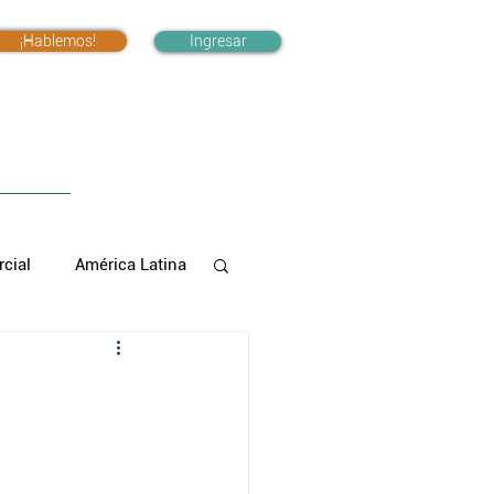
¡Hablemos!
Ingresar
cial
América Latina