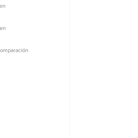
en 
en 
 comparación 