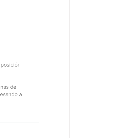
 posición 
anas de 
resando a