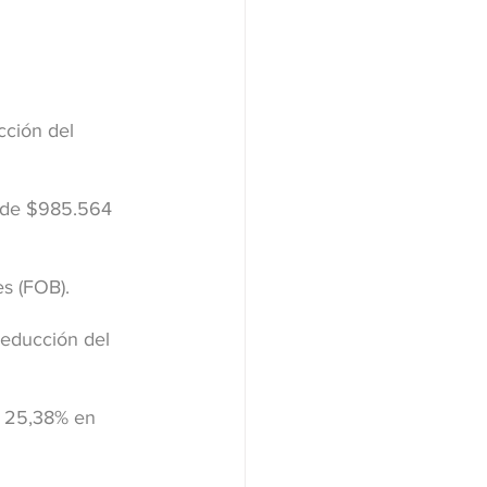
cción del 
r de $985.564 
s (FOB).
reducción del 
l 25,38% en 