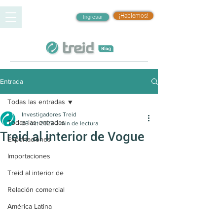
¡Hablemos!
Ingresar
Entrada
Todas las entradas
Investigadores Treid
Todas las entradas
28 oct 2022
2 min de lectura
Treid al interior de Vogue
Exportaciones
Importaciones
Treid al interior de
Relación comercial
América Latina