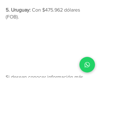
5. Uruguay: 
Con $475.962 dólares 
(FOB).
Si desean conocer información más 
detallada sobre las importaciones y 
exportaciones de Vogue o sobre 
cualquier otro aspecto del comercio 
exterior colombiano, ingresen a 
www.treid.co
 y soliciten una 
demostración virtual de 30 minutos, sin 
costo.
Treid al interior de