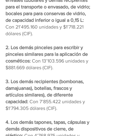
envases tubulares y demás recipientes 
para el transporte o envasado, de vidrio; 
bocales para para conservas de vidrio, 
de capacidad inferior o igual a 0,15 L:
Con 21’495.160 unidades y $1’718.221 
dólares (CIF).
2. Los demás pinceles para escribir y 
pinceles similares para la aplicación de 
cosméticos: 
Con 13’103.596 unidades y 
$881.669 dólares (CIF).
3. Los demás recipientes (bombonas, 
damajuanas), botellas, frascos y 
artículos similares), de diferente 
capacidad: 
Con 7’855.422 unidades y 
$1’794.305 dólares (CIF).
4. Los demás tapones, tapas, cápsulas y 
demás dispositivos de cierre, de 
plástico: 
Con 4’768.975 unidades y 