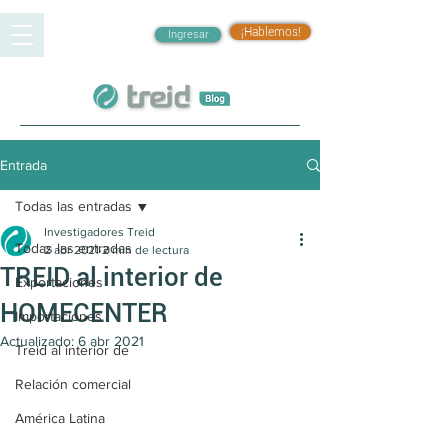
¡Hablemos!
Ingresar
Entrada
Todas las entradas
Investigadores Treid
Todas las entradas
2 abr 2021
2 min de lectura
TREID al interior de
Exportaciones
HOMECENTER
Importaciones
Actualizado:
6 abr 2021
Treid al interior de
Relación comercial
América Latina