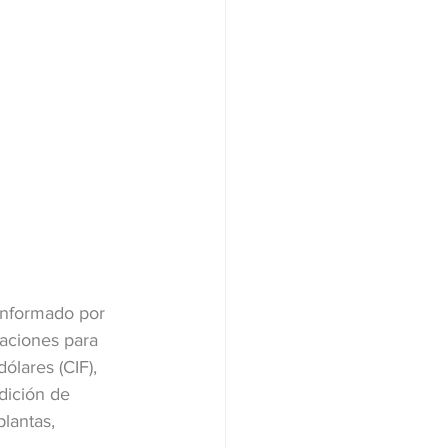
onformado por 
raciones para 
ólares (CIF), 
adición de 
lantas, 