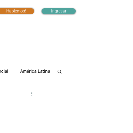
¡Hablemos!
Ingresar
cial
América Latina