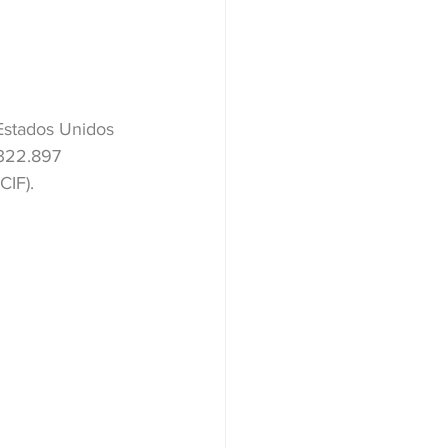
Estados Unidos 
$322.897 
CIF).