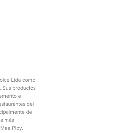
hoice Ltda como 
. Sus productos 
lemento e 
estaurantes del 
cipalmente de 
as más 
 Mae Ploy, 