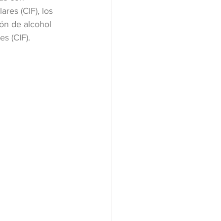
es (CIF), los 
ión de alcohol 
s (CIF).