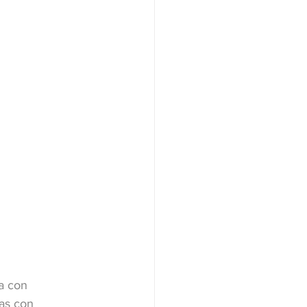
a con 
as con 