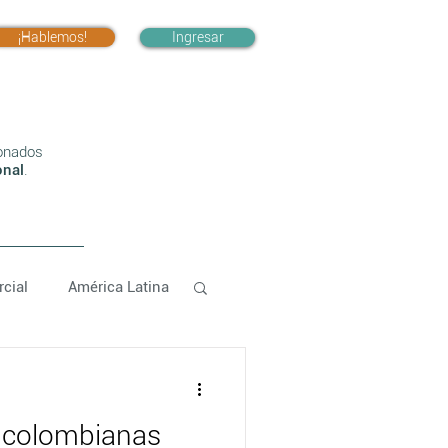
¡Hablemos!
Ingresar
onados
onal
.
cial
América Latina
 colombianas