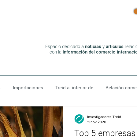
Inicio
Productos
Blog
Espacio dedicado a
noticias
y
artículos
relaci
Blog
con la
información del co
mercio internaci
s
Importaciones
Treid al interior de
Relación comer
Investigadores Treid
11 nov 2020
Top 5 empresas