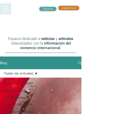
¡Hablemos!
Ingresar
Blog
Espacio dedicado a
noticias
y
artículos
relacionados con la
información del
co
mercio internacional
.
Blog
Todas las entradas
Todas las entradas
Exportaciones
Importaciones
Treid al interior de
Relación comercial