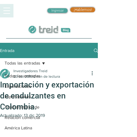
¡Hablemos!
Ingresar
Entrada
Todas las entradas
Investigadores Treid
Todas las entradas
23 oct 2019
2 min de lectura
Importación y exportación
Exportaciones
de endulzantes en
Importaciones
Colombia.
Treid al interior de
Actualizado:
13 dic 2019
Relación comercial
América Latina